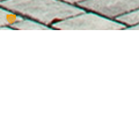
UNSERE
PARTNER
Diesen Partnern schenken
wir seit Jahren unser
Vertrauen