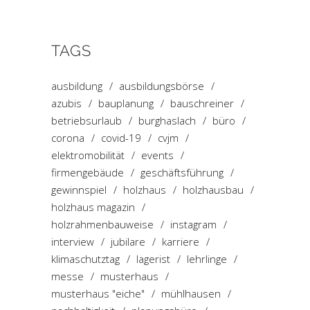
TAGS
ausbildung
ausbildungsbörse
azubis
bauplanung
bauschreiner
betriebsurlaub
burghaslach
büro
corona
covid-19
cvjm
elektromobilität
events
firmengebäude
geschäftsführung
gewinnspiel
holzhaus
holzhausbau
holzhaus magazin
holzrahmenbauweise
instagram
interview
jubilare
karriere
klimaschutztag
lagerist
lehrlinge
messe
musterhaus
musterhaus "eiche"
mühlhausen