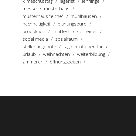
klimaschutztag
lagerist
lehrlinge
messe
musterhaus
musterhaus "eiche"
mühlhausen
nachhaltigkeit
planungsbüro
produktion
richtfest
schreiner
social media
sozialraum
stellenangebote
tag der offenen tür
urlaub
weihnachten
weiterbildung
zimmerer
öffnungszeiten