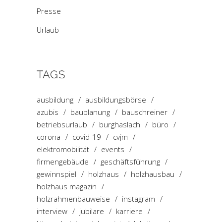
Presse
Urlaub
TAGS
ausbildung
ausbildungsbörse
azubis
bauplanung
bauschreiner
betriebsurlaub
burghaslach
büro
corona
covid-19
cvjm
elektromobilität
events
firmengebäude
geschäftsführung
gewinnspiel
holzhaus
holzhausbau
holzhaus magazin
holzrahmenbauweise
instagram
interview
jubilare
karriere