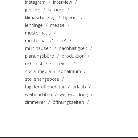
instagram
interview
jubilare
karriere
klimaschutztag
lagerist
lehrlinge
messe
musterhaus
musterhaus "eiche"
mühlhausen
nachhaltigkeit
planungsbüro
produktion
richtfest
schreiner
social media
sozialraum
stellenangebote
tag der offenen tür
urlaub
weihnachten
weiterbildung
zimmerer
öffnungszeiten