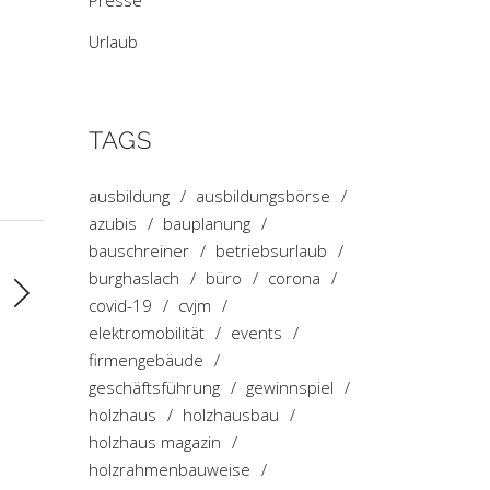
Presse
Urlaub
TAGS
ausbildung
ausbildungsbörse
azubis
bauplanung
bauschreiner
betriebsurlaub
burghaslach
büro
corona
covid-19
cvjm
elektromobilität
events
firmengebäude
geschäftsführung
gewinnspiel
holzhaus
holzhausbau
holzhaus magazin
holzrahmenbauweise