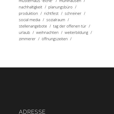
musterhaus "eiche"
mühlhausen
nachhaltigkeit
planungsbüro
produktion
richtfest
schreiner
social media
sozialraum
stellenangebote
tag der offenen tür
urlaub
weihnachten
weiterbildung
zimmerer
öffnungszeiten
ADRESSE