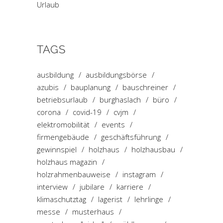
Urlaub
TAGS
ausbildung
ausbildungsbörse
azubis
bauplanung
bauschreiner
betriebsurlaub
burghaslach
büro
corona
covid-19
cvjm
elektromobilität
events
firmengebäude
geschäftsführung
gewinnspiel
holzhaus
holzhausbau
holzhaus magazin
holzrahmenbauweise
instagram
interview
jubilare
karriere
klimaschutztag
lagerist
lehrlinge
messe
musterhaus