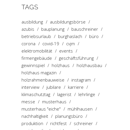
TAGS
ausbildung
ausbildungsbörse
azubis
bauplanung
bauschreiner
betriebsurlaub
burghaslach
büro
corona
covid-19
cvjm
elektromobilität
events
firmengebäude
geschäftsführung
gewinnspiel
holzhaus
holzhausbau
holzhaus magazin
holzrahmenbauweise
instagram
interview
jubilare
karriere
klimaschutztag
lagerist
lehrlinge
messe
musterhaus
musterhaus "eiche"
mühlhausen
nachhaltigkeit
planungsbüro
produktion
richtfest
schreiner