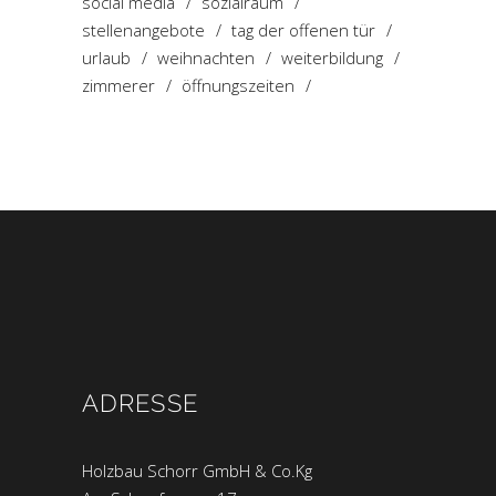
social media
sozialraum
stellenangebote
tag der offenen tür
urlaub
weihnachten
weiterbildung
zimmerer
öffnungszeiten
ADRESSE
Holzbau Schorr GmbH & Co.Kg