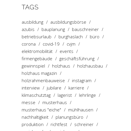
TAGS
ausbildung
ausbildungsbörse
azubis
bauplanung
bauschreiner
betriebsurlaub
burghaslach
büro
corona
covid-19
cvjm
elektromobilität
events
firmengebäude
geschäftsführung
gewinnspiel
holzhaus
holzhausbau
holzhaus magazin
holzrahmenbauweise
instagram
interview
jubilare
karriere
klimaschutztag
lagerist
lehrlinge
messe
musterhaus
musterhaus "eiche"
mühlhausen
nachhaltigkeit
planungsbüro
produktion
richtfest
schreiner