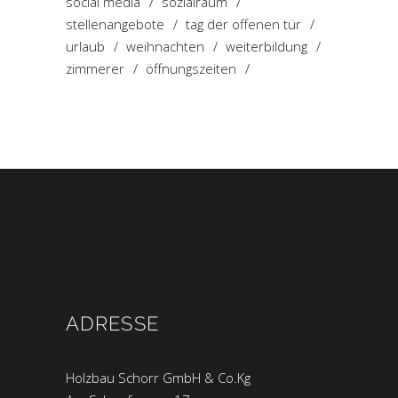
social media
sozialraum
stellenangebote
tag der offenen tür
urlaub
weihnachten
weiterbildung
zimmerer
öffnungszeiten
ADRESSE
Holzbau Schorr GmbH & Co.Kg