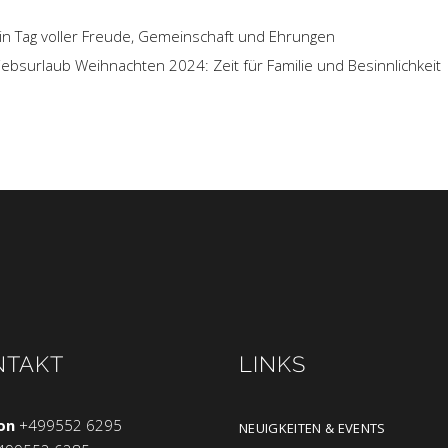
n Tag voller Freude, Gemeinschaft und Ehrungen
iebsurlaub Weihnachten 2024: Zeit für Familie und Besinnlichkeit
NTAKT
LINKS
on
+499552 6295
NEUIGKEITEN & EVENTS