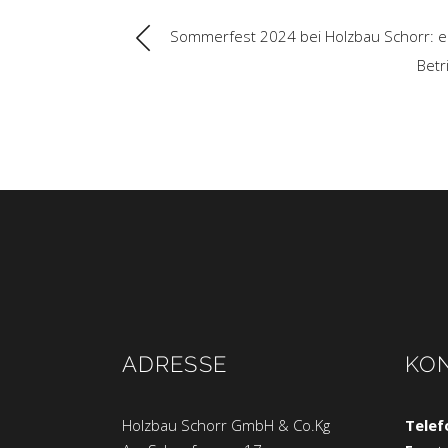
Sommerfest 2024 bei Holzbau Schorr: ei
Betr
ADRESSE
KO
Holzbau Schorr GmbH & Co.Kg
Telef