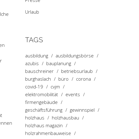
Presse
Urlaub
lche
TAGS
hen
ausbildung
ausbildungsbörse
r
azubis
bauplanung
bauschreiner
betriebsurlaub
burghaslach
büro
corona
covid-19
cvjm
elektromobilität
events
firmengebäude
geschäftsführung
gewinnspiel
t
holzhaus
holzhausbau
kennen
holzhaus magazin
holzrahmenbauweise