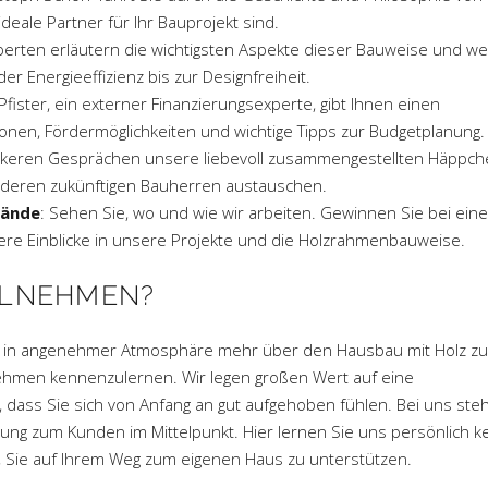
deale Partner für Ihr Bauprojekt sind.
perten erläutern die wichtigsten Aspekte dieser Bauweise und we
 der Energieeffizienz bis zur Designfreiheit.
 Pfister, ein externer Finanzierungsexperte, gibt Ihnen einen
nen, Fördermöglichkeiten und wichtige Tipps zur Budgetplanung.
ockeren Gesprächen unsere liebevoll zusammengestellten Häppc
nderen zukünftigen Bauherren austauschen.
lände
: Sehen Sie, wo und wie wir arbeiten. Gewinnen Sie bei eine
ere Einblicke in unsere Projekte und die Holzrahmenbauweise.
ILNEHMEN?
und in angenehmer Atmosphäre mehr über den Hausbau mit Holz zu
nehmen kennenzulernen. Wir legen großen Wert auf eine
ass Sie sich von Anfang an gut aufgehoben fühlen. Bei uns steh
hung zum Kunden im Mittelpunkt. Hier lernen Sie uns persönlich 
l, Sie auf Ihrem Weg zum eigenen Haus zu unterstützen.