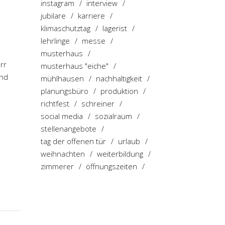
instagram
interview
jubilare
karriere
klimaschutztag
lagerist
lehrlinge
messe
musterhaus
rr
musterhaus "eiche"
und
mühlhausen
nachhaltigkeit
planungsbüro
produktion
richtfest
schreiner
social media
sozialraum
stellenangebote
tag der offenen tür
urlaub
weihnachten
weiterbildung
zimmerer
öffnungszeiten