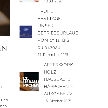
13. Juli 2026
FROHE
FESTTAGE:
UNSER
BETRIEBSURLAUB
VOM 19.12. BIS
EN
06.01.2026
17. Dezember 2025
AFTERWORK:
HOLZ,
HAUSBAU &
HÄPPCHEN –
e?
AUSGABE #4
u und
15. Oktober 2025
ichen