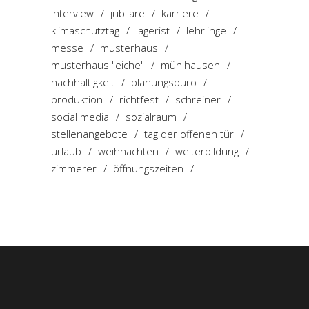
interview
jubilare
karriere
klimaschutztag
lagerist
lehrlinge
messe
musterhaus
musterhaus "eiche"
mühlhausen
nachhaltigkeit
planungsbüro
produktion
richtfest
schreiner
social media
sozialraum
stellenangebote
tag der offenen tür
urlaub
weihnachten
weiterbildung
zimmerer
öffnungszeiten