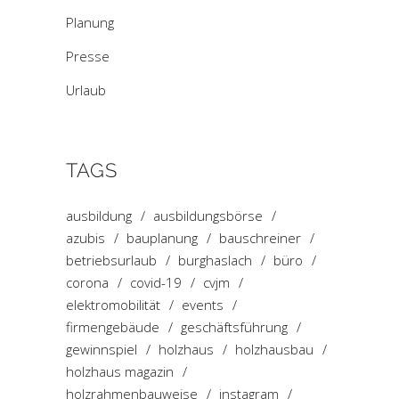
Planung
Presse
Urlaub
TAGS
ausbildung
ausbildungsbörse
azubis
bauplanung
bauschreiner
betriebsurlaub
burghaslach
büro
corona
covid-19
cvjm
elektromobilität
events
firmengebäude
geschäftsführung
gewinnspiel
holzhaus
holzhausbau
holzhaus magazin
holzrahmenbauweise
instagram