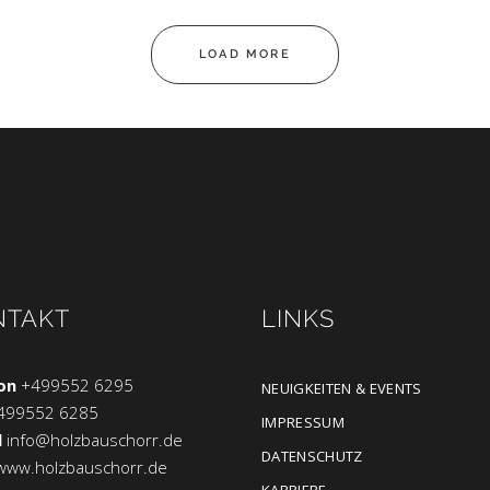
LOAD MORE
NTAKT
LINKS
on
+499552 6295
NEUIGKEITEN & EVENTS
499552 6285
IMPRESSUM
l
info@holzbauschorr.de
DATENSCHUTZ
www.holzbauschorr.de
KARRIERE