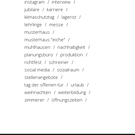
instagram
interview
jubilare
karriere
klimaschutztag
lagerist
lehrlinge
messe
musterhaus
musterhaus "eiche"
mühlhausen
nachhaltigkeit
planungsbüro
produktion
richtfest
schreiner
social media
sozialraum
stellenangebote
tag der offenen tür
urlaub
weihnachten
weiterbildung
zimmerer
öffnungszeiten