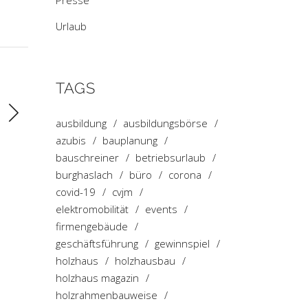
Presse
Urlaub
TAGS
ausbildung
ausbildungsbörse
azubis
bauplanung
bauschreiner
betriebsurlaub
burghaslach
büro
corona
covid-19
cvjm
elektromobilität
events
firmengebäude
geschäftsführung
gewinnspiel
holzhaus
holzhausbau
holzhaus magazin
holzrahmenbauweise