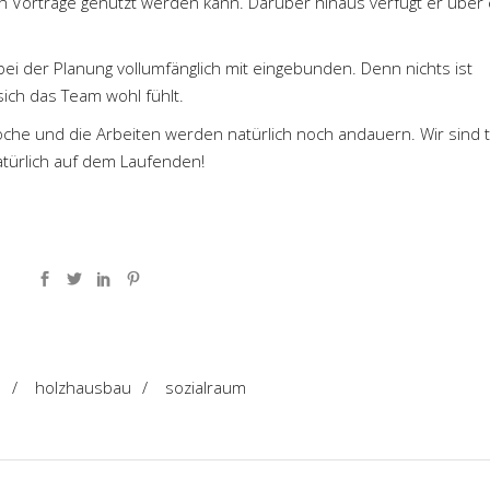
Vorträge genutzt werden kann. Darüber hinaus verfügt er über 
bei der Planung vollumfänglich mit eingebunden. Denn nichts ist
sich das Team wohl fühlt.
che und die Arbeiten werden natürlich noch andauern. Wir sind t
atürlich auf dem Laufenden!
s
/
holzhausbau
/
sozialraum