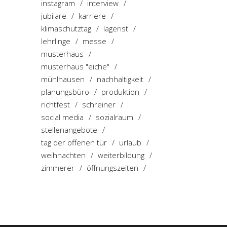
instagram
interview
jubilare
karriere
klimaschutztag
lagerist
lehrlinge
messe
musterhaus
musterhaus "eiche"
mühlhausen
nachhaltigkeit
planungsbüro
produktion
richtfest
schreiner
social media
sozialraum
stellenangebote
tag der offenen tür
urlaub
weihnachten
weiterbildung
zimmerer
öffnungszeiten