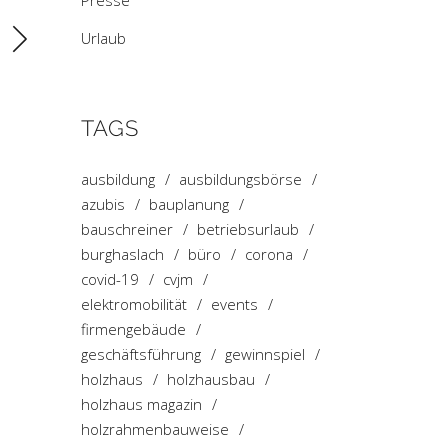
Presse
Urlaub
TAGS
ausbildung
ausbildungsbörse
azubis
bauplanung
bauschreiner
betriebsurlaub
burghaslach
büro
corona
covid-19
cvjm
elektromobilität
events
firmengebäude
geschäftsführung
gewinnspiel
holzhaus
holzhausbau
holzhaus magazin
holzrahmenbauweise