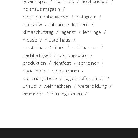
gewinnspiel
holzhaus
holzhausbau
holzhaus magazin
holzrahmenbauweise
instagram
interview
jubilare
karriere
klimaschutztag
lagerist
lehrlinge
messe
musterhaus
musterhaus "eiche"
mühlhausen
nachhaltigkeit
planungsbüro
produktion
richtfest
schreiner
social media
sozialraum
stellenangebote
tag der offenen tür
urlaub
weihnachten
weiterbildung
zimmerer
öffnungszeiten