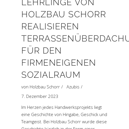
LEHRLINGE VON
HOLZBAU SCHORR
REALISIEREN
TERRASSENÜBERDACH
FÜR DEN
FIRMENEIGENEN
SOZIALRAUM
von
Holzbau Schorr
Azubis
7. Dezember 2023
Im Herzen jedes Handwerksprojekts liegt
eine Geschichte von Hingabe, Geschick und
Teamgeist. Bei Holzbau Schorr wurde diese
Geschichte kürzlich in der Form einer