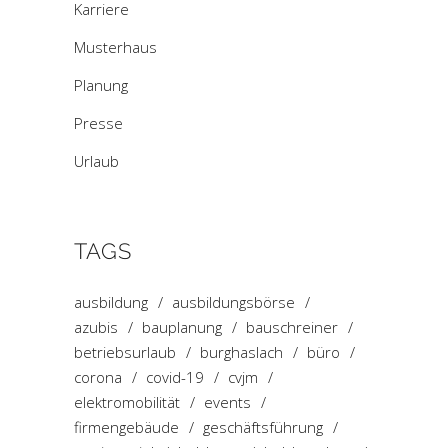
Karriere
Musterhaus
Planung
Presse
Urlaub
TAGS
ausbildung
ausbildungsbörse
azubis
bauplanung
bauschreiner
betriebsurlaub
burghaslach
büro
corona
covid-19
cvjm
elektromobilität
events
firmengebäude
geschäftsführung