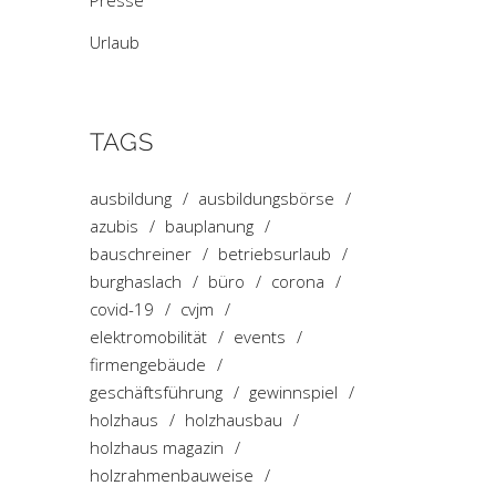
Presse
Urlaub
TAGS
ausbildung
ausbildungsbörse
azubis
bauplanung
bauschreiner
betriebsurlaub
burghaslach
büro
corona
covid-19
cvjm
elektromobilität
events
firmengebäude
geschäftsführung
gewinnspiel
holzhaus
holzhausbau
holzhaus magazin
holzrahmenbauweise