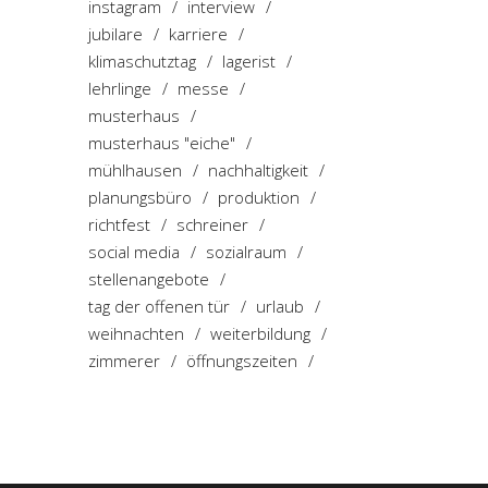
instagram
interview
jubilare
karriere
klimaschutztag
lagerist
lehrlinge
messe
musterhaus
musterhaus "eiche"
mühlhausen
nachhaltigkeit
planungsbüro
produktion
richtfest
schreiner
social media
sozialraum
stellenangebote
tag der offenen tür
urlaub
weihnachten
weiterbildung
zimmerer
öffnungszeiten