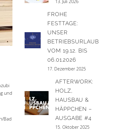
13. Juli 2026
FROHE
FESTTAGE:
UNSER
BETRIEBSURLAUB
VOM 19.12. BIS
06.01.2026
17. Dezember 2025
AFTERWORK:
Azubi
HOLZ,
ng und
HAUSBAU &
HÄPPCHEN –
AUSGABE #4
ch/Bad
15. Oktober 2025