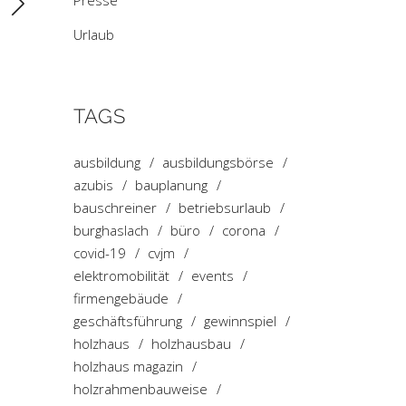
Presse
Urlaub
TAGS
ausbildung
ausbildungsbörse
azubis
bauplanung
bauschreiner
betriebsurlaub
burghaslach
büro
corona
covid-19
cvjm
elektromobilität
events
firmengebäude
geschäftsführung
gewinnspiel
holzhaus
holzhausbau
holzhaus magazin
holzrahmenbauweise