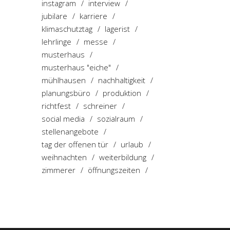
instagram
interview
jubilare
karriere
klimaschutztag
lagerist
lehrlinge
messe
musterhaus
musterhaus "eiche"
mühlhausen
nachhaltigkeit
planungsbüro
produktion
richtfest
schreiner
social media
sozialraum
stellenangebote
tag der offenen tür
urlaub
weihnachten
weiterbildung
zimmerer
öffnungszeiten