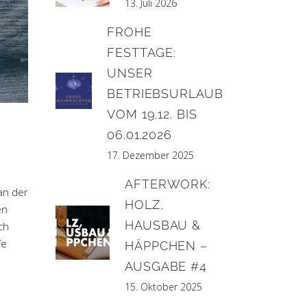
13. Juli 2026
FROHE
FESTTAGE:
UNSER
BETRIEBSURLAUB
VOM 19.12. BIS
06.01.2026
17. Dezember 2025
AFTERWORK:
an der
HOLZ,
en
HAUSBAU &
ch
fe
HÄPPCHEN –
AUSGABE #4
15. Oktober 2025