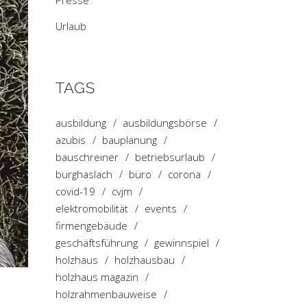
Presse
Urlaub
TAGS
ausbildung
ausbildungsbörse
azubis
bauplanung
bauschreiner
betriebsurlaub
burghaslach
büro
corona
covid-19
cvjm
elektromobilität
events
firmengebäude
geschäftsführung
gewinnspiel
holzhaus
holzhausbau
holzhaus magazin
holzrahmenbauweise