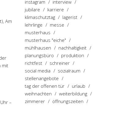
instagram
interview
jubilare
karriere
klimaschutztag
lagerist
t), Am
lehrlinge
messe
musterhaus
musterhaus "eiche"
mühlhausen
nachhaltigkeit
planungsbüro
produktion
der
richtfest
schreiner
 mit
social media
sozialraum
stellenangebote
tag der offenen tür
urlaub
weihnachten
weiterbildung
zimmerer
öffnungszeiten
 Uhr –