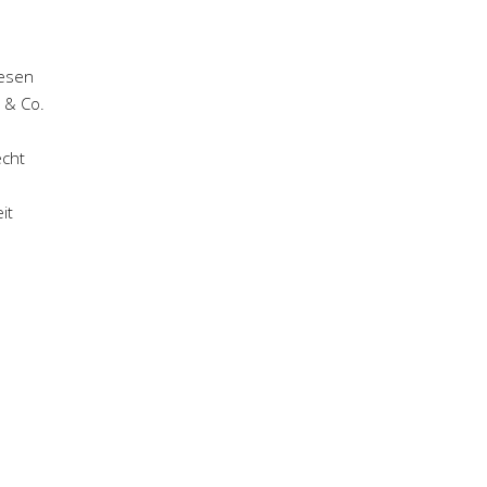
iesen
 & Co.
echt
it