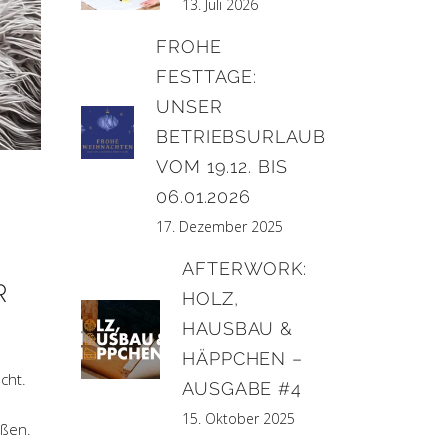
13. Juli 2026
FROHE
FESTTAGE:
UNSER
BETRIEBSURLAUB
VOM 19.12. BIS
06.01.2026
17. Dezember 2025
AFTERWORK:
R
HOLZ,
HAUSBAU &
HÄPPCHEN –
cht.
AUSGABE #4
15. Oktober 2025
eßen.