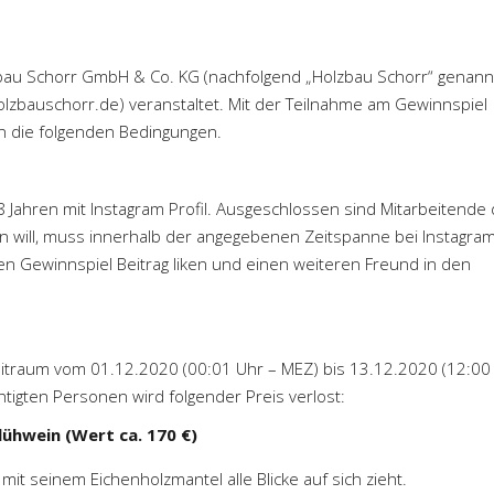
zbau Schorr GmbH & Co. KG (nachfolgend „Holzbau Schorr“ genann
lzbauschorr.de) veranstaltet. Mit der Teilnahme am Gewinnspiel
in die folgenden Bedingungen.
 Jahren mit Instagram Profil. Ausgeschlossen sind Mitarbeitende 
 will, muss innerhalb der angegebenen Zeitspanne bei Instagram
en Gewinnspiel Beitrag liken und einen weiteren Freund in den
eitraum vom 01.12.2020 (00:01 Uhr – MEZ) bis 13.12.2020 (12:00
tigten Personen wird folgender Preis verlost:
lühwein (Wert ca. 170 €)
mit seinem Eichenholzmantel alle Blicke auf sich zieht.