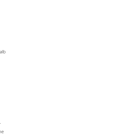
alb
r
ne