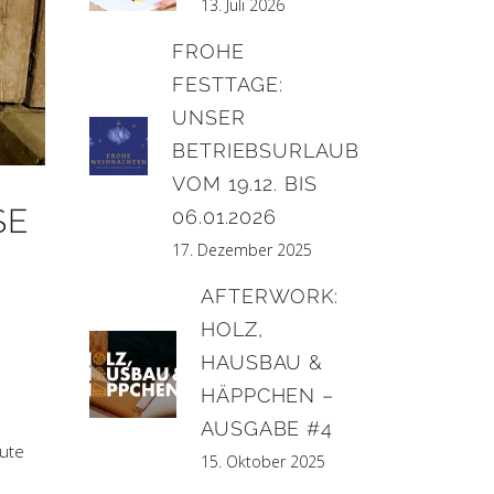
13. Juli 2026
FROHE
FESTTAGE:
UNSER
BETRIEBSURLAUB
VOM 19.12. BIS
SE
06.01.2026
17. Dezember 2025
AFTERWORK:
HOLZ,
HAUSBAU &
HÄPPCHEN –
AUSGABE #4
eute
15. Oktober 2025