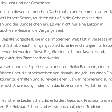
erkskunst und der Geschichte.
xkursion in diesen historischen Dachstuhl zu unternehmen. Unter d
f Herbert Schorr, tauchten wir tief in die Geheimnisse des
n und der Bundzeichen ein. Es war nicht nur eine Lektion in
uch eine Reise in die Vergangenheit.
egriffe vorgestellt, die in der modernen Welt fast in Vergessenh
“ und „Schlabbmaul“ – umgangssprachliche Bezeichnungen für Baute
verwendet wurden. Diese Begriffe sind nicht nur faszinierend,
omplexität des Zimmererhandwerks.
 gewesen ohne die Expertise von unserem Heiko Baumann, einem
in Wissen über die Arbeitsweisen von damals und gab uns einen Ein
ukturen zu erhalten und zu revitalisieren. Es war inspirierend zu h
te noch Anwendung finden, um das Erbe unserer Vorfahren zu
 es ist eine Leidenschaft. Es erfordert Geschick, Präzision und ei
en. Bei Holzbau Schorr sind wir stolz darauf, diese Tradition