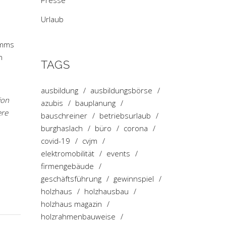
Presse
Urlaub
mms
n
TAGS
ausbildung
ausbildungsbörse
ion
azubis
bauplanung
ere
bauschreiner
betriebsurlaub
burghaslach
büro
corona
covid-19
cvjm
elektromobilität
events
firmengebäude
geschäftsführung
gewinnspiel
holzhaus
holzhausbau
holzhaus magazin
holzrahmenbauweise