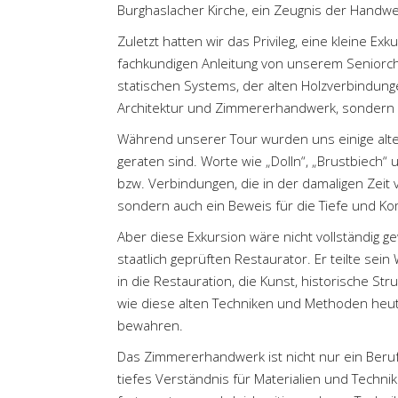
Burghaslacher Kirche, ein Zeugnis der Handw
Zuletzt hatten wir das Privileg, eine kleine E
fachkundigen Anleitung von unserem Seniorche
statischen Systems, der alten Holzverbindunge
Architektur und Zimmererhandwerk, sondern a
Während unserer Tour wurden uns einige alte B
geraten sind. Worte wie „Dolln“, „Brustbiech
bzw. Verbindungen, die in der damaligen Zeit 
sondern auch ein Beweis für die Tiefe und K
Aber diese Exkursion wäre nicht vollständig
staatlich geprüften Restaurator. Er teilte se
in die Restauration, die Kunst, historische Str
wie diese alten Techniken und Methoden heu
bewahren.
Das Zimmererhandwerk ist nicht nur ein Beruf,
tiefes Verständnis für Materialien und Technik