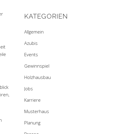
er
KATEGORIEN
Allgemein
Azubis
eit
ile
Events
Gewinnspiel
Holzhausbau
blick
Jobs
ören,
Karriere
Musterhaus
n
Planung