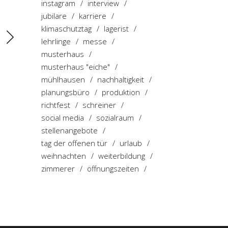
instagram
interview
jubilare
karriere
klimaschutztag
lagerist
lehrlinge
messe
musterhaus
musterhaus "eiche"
mühlhausen
nachhaltigkeit
planungsbüro
produktion
richtfest
schreiner
social media
sozialraum
stellenangebote
tag der offenen tür
urlaub
weihnachten
weiterbildung
zimmerer
öffnungszeiten