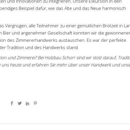
ken und Innovationen zu integrieren. Unsere Exkursion in den
ebendiges Beispiel dafür, wie das Alte und das Neue harmonisch
as Vergnügen, alle Teilnehmer zu einer gemütlichen Brotzeit in
La
em Bier und angenehmer Gesellschaft konnten wir die gewonnene
ation des Zimmererhandwerks austauschen. Es war der perfekte
 der Tradition und des Handwerks stand.
on und Zimmerei? Bei Holzbau Schorr sind wir stolz darauf, Tradit
e uns heute und erfahren Sie mehr über unser Handwerk und uns